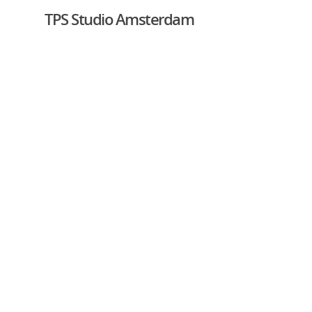
TPS Studio Amsterdam
Hit enter to search or ESC to close